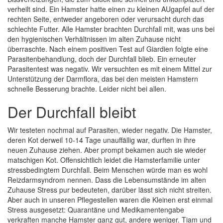
verheilt sind. Ein Hamster hatte einen zu kleinen AUgapfel auf der
rechten Seite, entweder angeboren oder verursacht durch das
schlechte Futter. Alle Hamster brachten Durchfall mit, was uns bei
den hygienischen Verhältnissen im alten Zuhause nicht
überraschte. Nach einem positiven Test auf Giardien folgte eine
Parasitenbehandlung, doch der Durchfall blieb. Ein erneuter
Parasitentest was negativ. Wir versuchten es mit einem Mittel zur
Unterstützung der Darmflora, das bei den meisten Hamstern
schnelle Besserung brachte. Leider nicht bei allen.
Der Durchfall bleibt
Wir testeten nochmal auf Parasiten, wieder negativ. Die Hamster,
deren Kot derweil 10-14 Tage unauffällig war, durften in ihre
neuen Zuhause ziehen. Aber prompt bekamen auch sie wieder
matschigen Kot. Offensichtlich leidet die Hamsterfamilie unter
stressbedingtem Durchfall. Beim Menschen würde man es wohl
Reizdarmsyndrom nennen. Dass die Lebensumstände im alten
Zuhause Stress pur bedeuteten, darüber lässt sich nicht streiten.
Aber auch in unseren Pflegestellen waren die Kleinen erst einmal
Stress ausgesetzt: Quarantäne und Medikamentengabe
verkraften manche Hamster ganz gut, andere weniger. Tiam und