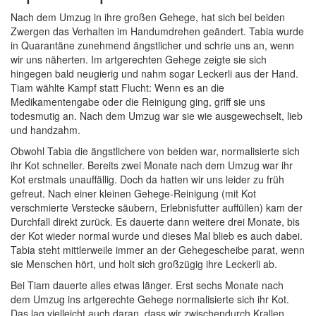
Nach dem Umzug in ihre großen Gehege, hat sich bei beiden
Zwergen das Verhalten im Handumdrehen geändert. Tabia wurde
in Quarantäne zunehmend ängstlicher und schrie uns an, wenn
wir uns näherten. Im artgerechten Gehege zeigte sie sich
hingegen bald neugierig und nahm sogar Leckerli aus der Hand.
Tiam wählte Kampf statt Flucht: Wenn es an die
Medikamentengabe oder die Reinigung ging, griff sie uns
todesmutig an. Nach dem Umzug war sie wie ausgewechselt, lieb
und handzahm.
Obwohl Tabia die ängstlichere von beiden war, normalisierte sich
ihr Kot schneller. Bereits zwei Monate nach dem Umzug war ihr
Kot erstmals unauffällig. Doch da hatten wir uns leider zu früh
gefreut. Nach einer kleinen Gehege-Reinigung (mit Kot
verschmierte Verstecke säubern, Erlebnisfutter auffüllen) kam der
Durchfall direkt zurück. Es dauerte dann weitere drei Monate, bis
der Kot wieder normal wurde und dieses Mal blieb es auch dabei.
Tabia steht mittlerweile immer an der Gehegescheibe parat, wenn
sie Menschen hört, und holt sich großzügig ihre Leckerli ab.
Bei Tiam dauerte alles etwas länger. Erst sechs Monate nach
dem Umzug ins artgerechte Gehege normalisierte sich ihr Kot.
Das lag vielleicht auch daran, dass wir zwischendurch Krallen