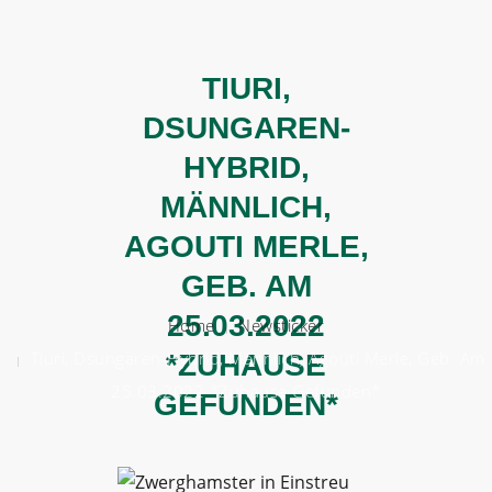
TIURI,
BERATEN
DSUNGAREN-
HELFEN
HYBRID,
VERMITTELN
MÄNNLICH,
ÜBER UNS
AGOUTI MERLE,
GEB. AM
HELFT UNS!
25.03.2022
Home
Newsticker
Tiuri, Dsungaren-Hybrid, Männlich, Agouti Merle, Geb. Am
*ZUHAUSE
25.03.2022 *Zuhause Gefunden*
GEFUNDEN*