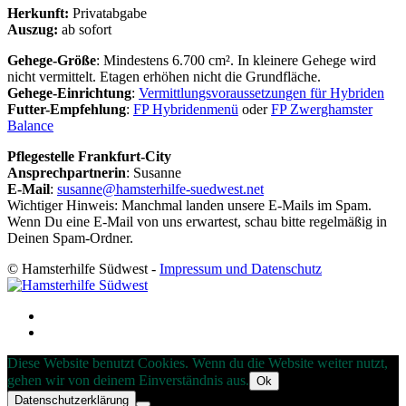
Herkunft:
Privatabgabe
Auszug:
ab sofort
Gehege-Größe
: Mindestens 6.700 cm². In kleinere Gehege wird
nicht vermittelt. Etagen erhöhen nicht die Grundfläche.
Gehege-Einrichtung
:
Vermittlungsvoraussetzungen für Hybriden
Futter-Empfehlung
:
FP Hybridenmenü
oder
FP Zwerghamster
Balance
Pflegestelle Frankfurt-City
Ansprechpartnerin
: Susanne
E-Mail
:
susanne@hamsterhilfe-suedwest.net
Wichtiger Hinweis: Manchmal landen unsere E-Mails im Spam.
Wenn Du eine E-Mail von uns erwartest, schau bitte regelmäßig in
Deinen Spam-Ordner.
© Hamsterhilfe Südwest -
Impressum und Datenschutz
Diese Website benutzt Cookies. Wenn du die Website weiter nutzt,
gehen wir von deinem Einverständnis aus.
Ok
Datenschutzerklärung