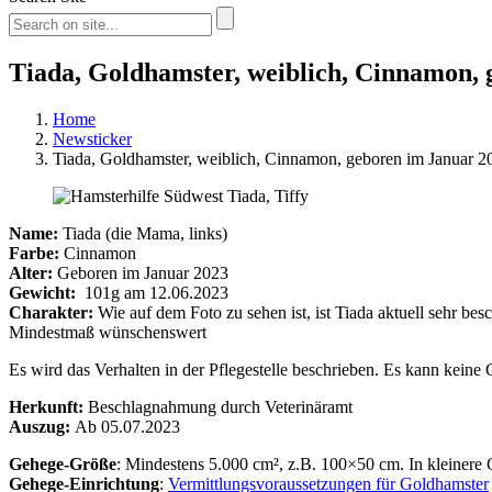
Tiada, Goldhamster, weiblich, Cinnamon,
Home
Newsticker
Tiada, Goldhamster, weiblich, Cinnamon, geboren im Januar 
Name:
Tiada (die Mama, links)
Farbe:
Cinnamon
Alter:
Geboren im Januar 2023
Gewicht:
101g am 12.06.2023
Charakter:
Wie auf dem Foto zu sehen ist, ist Tiada aktuell sehr be
Mindestmaß wünschenswert
Es wird das Verhalten in der Pflegestelle beschrieben. Es kann kein
Herkunft:
Beschlagnahmung durch Veterinäramt
Auszug:
Ab 05.07.2023
Gehege-Größe
: Mindestens 5.000 cm², z.B. 100×50 cm. In kleinere 
Gehege-Einrichtung
:
Vermittlungsvoraussetzungen für Goldhamster