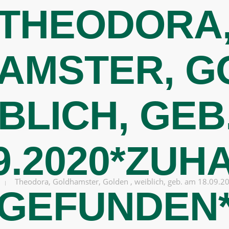
THEODORA
BERATEN
AMSTER, GO
BLICH, GEB
09.2020*ZUH
Theodora, Goldhamster, Golden , weiblich, geb. am 18.09.
GEFUNDEN