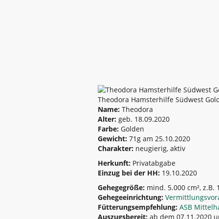
Theodora Hamsterhilfe Südwest Gol
Name:
Theodora
Alter:
geb. 18.09.2020
Farbe:
Golden
Gewicht:
71g am 25.10.2020
Charakter:
neugierig, aktiv
Herkunft:
Privatabgabe
Einzug bei der HH:
19.10.2020
Gehegegröße:
mind. 5.000 cm², z.B. 
Gehegeeinrichtung:
Vermittlungsvo
Fütterungsempfehlung:
ASB Mittel
Auszugsbereit:
ab dem 07.11.2020 u