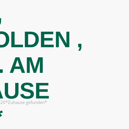
,
HELFEN
VERMITTELN
ÜBER UNS
HELFT UNS!
LDEN ,
. AM
AUSE
2020*Zuhause gefunden*
*