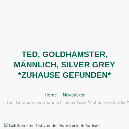
BERATEN
HELFEN
VERMITTELN
TED, GOLDHAMSTER,
ÜBER UNS
MÄNNLICH, SILVER GREY
*ZUHAUSE GEFUNDEN*
HELFT UNS!
Home
Newsticker
Ted, Goldhamster, männlich, Silver Grey *Zuhause gefunden*