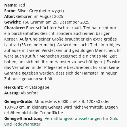
Name
: Ted
Farbe:
Silver Grey (heterozygot)
Alter:
Geboren im August 2025
Gewicht
: 166 Gramm am 29. Dezember 2025
Charakter:
Eher schüchtern/schreckhaft. Ted hat nicht nur
ein bärchenhaftes Gesicht, sondern auch einen bärigen
Körper. Aufgrund seiner Größe braucht er ein extra großes
Laufrad (33 cm oder mehr). Außerdem sucht Ted ein ruhiges
Zuhause mit vielen Verstecken und geduldigen Menschen. Er
wäre auch gut für Menschen geeignet, die nicht so viel Zeit
haben, um sich mit ihrem Hamster zu beschäftigen.| Es wird
das Verhalten in der Pflegestelle beschrieben. Es kann keine
Garantie gegeben werden, dass sich der Hamster im neuen
Zuhause genauso verhält.
Herkunft:
Privatabgabe
Auszug:
Ab sofort
Gehege-Größe
: Mindestens 6.000 cm², z.B. 120×50 oder
100×60 cm. In kleinere Gehege wird nicht vermittelt. Etagen
erhöhen nicht die Grundfläche.
Gehege-Einrichtung
:
Vermittlungsvoraussetzungen für Gold-
und Teddyhamster