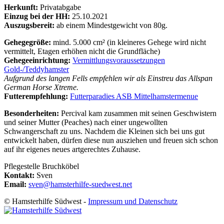
Herkunft:
Privatabgabe
Einzug bei der HH:
25.10.2021
Auszugsbereit:
ab einem Mindestgewicht von 80g.
Gehegegröße:
mind. 5.000 cm² (in kleineres Gehege wird nicht
vermittelt, Etagen erhöhen nicht die Grundfläche)
Gehegeeinrichtung:
Vermittlungsvoraussetzungen
Gold-/Teddyhamster
Aufgrund des langen Fells empfehlen wir als Einstreu das Allspan
German Horse Xtreme.
Futterempfehlung:
Futterparadies ASB Mittelhamstermenue
Besonderheiten:
Percival kam zusammen mit seinen Geschwistern
und seiner Mutter (Peaches) nach einer ungewollten
Schwangerschaft zu uns. Nachdem die Kleinen sich bei uns gut
entwickelt haben, dürfen diese nun ausziehen und freuen sich schon
auf ihr eigenes neues artgerechtes Zuhause.
Pflegestelle Bruchköbel
Kontakt:
Sven
Email:
sven@hamsterhilfe-suedwest.net
© Hamsterhilfe Südwest -
Impressum und Datenschutz