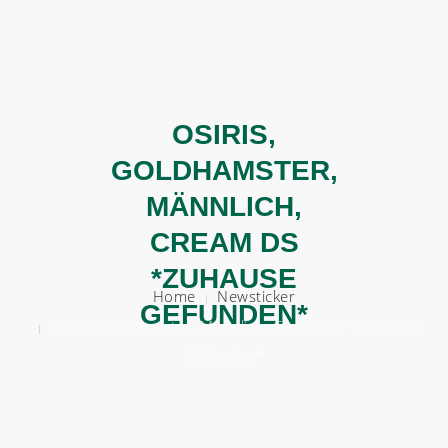
BERATEN
HELFEN
OSIRIS,
GOLDHAMSTER,
VERMITTELN
MÄNNLICH,
ÜBER UNS
CREAM DS
HELFT UNS!
*ZUHAUSE
Home
Newsticker
GEFUNDEN*
Osiris, Goldhamster, Männlich, Cream DS *Zuhause
Gefunden*