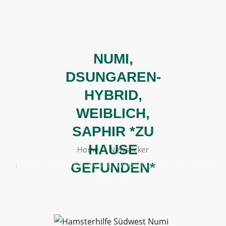
BERATEN
NUMI,
HELFEN
DSUNGAREN-
VERMITTELN
HYBRID,
ÜBER UNS
WEIBLICH,
SAPHIR *ZU
HELFT UNS!
HAUSE
Home
Newsticker
Numi, Dsungaren-Hybrid, Weiblich, Saphir *zu Hause
GEFUNDEN*
Gefunden*