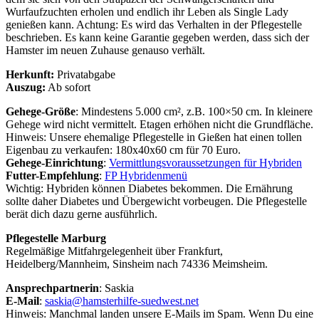
Wurfaufzuchten erholen und endlich ihr Leben als Single Lady
genießen kann. Achtung: Es wird das Verhalten in der Pflegestelle
beschrieben. Es kann keine Garantie gegeben werden, dass sich der
Hamster im neuen Zuhause genauso verhält.
Herkunft:
Privatabgabe
Auszug:
Ab sofort
Gehege-Größe
: Mindestens 5.000 cm², z.B. 100×50 cm. In kleinere
Gehege wird nicht vermittelt. Etagen erhöhen nicht die Grundfläche.
Hinweis: Unsere ehemalige Pflegestelle in Gießen hat einen tollen
Eigenbau zu verkaufen: 180x40x60 cm für 70 Euro.
Gehege-Einrichtung
:
Vermittlungsvoraussetzungen für Hybriden
Futter-Empfehlung
:
FP Hybridenmenü
Wichtig: Hybriden können Diabetes bekommen. Die Ernährung
sollte daher Diabetes und Übergewicht vorbeugen. Die Pflegestelle
berät dich dazu gerne ausführlich.
Pflegestelle Marburg
Regelmäßige Mitfahrgelegenheit über Frankfurt,
Heidelberg/Mannheim, Sinsheim nach 74336 Meimsheim.
Ansprechpartnerin
: Saskia
E-Mail
:
saskia@hamsterhilfe-suedwest.net
Hinweis: Manchmal landen unsere E-Mails im Spam. Wenn Du eine