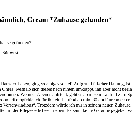
männlich, Cream *Zuhause gefunden*
uhause gefunden*
Hamster Leben, ging so einiges schief! Aufgrund falscher Haltung, ist
 Ohres, weshalb sich dieses nach hinten umklappt, ihn aber nicht beeintr
nommen. Wenn er Abends aufsteht, geht es ab in sein Laufrad zum Spri
nheit empfehle ich für ihn ein Laufrad ab min. 30 cm Durchmesser. Se
t Verschwindibus“. Trotzdem würde ich mir in seinem neuen Zuhause e
n in der Pflegestelle beschrieben. Es kann keine Garantie gegeben w