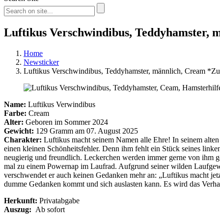
Luftikus Verschwindibus, Teddyhamster, 
Home
Newsticker
Luftikus Verschwindibus, Teddyhamster, männlich, Cream *Z
Name:
Luftikus Verwindibus
Farbe:
Cream
Alter:
Geboren im Sommer 2024
Gewicht:
129 Gramm am 07. August 2025
Charakter:
Luftikus macht seinem Namen alle Ehre! In seinem alten 
einen kleinen Schönheitsfehler. Denn ihm fehlt ein Stück seines linken
neugierig und freundlich. Leckerchen werden immer gerne von ihm ge
mal zu einem Powernap im Laufrad. Aufgrund seiner wilden Laufgewoh
verschwendet er auch keinen Gedanken mehr an: „Luftikus macht jetz
dumme Gedanken kommt und sich auslasten kann. Es wird das Verhalte
Herkunft:
Privatabgabe
Auszug:
Ab sofort