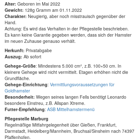
Alter:
Geboren im Mai 2022
Gewicht:
128g Gramm am 01.11.2022
Charakter:
Neugierig, aber noch misstrauisch gegenüber der
Hand.
Achtung: Es wird das Verhalten in der Pflegestelle beschrieben.
Es kann keine Garantie gegeben werden, dass sich der Hamster
im neuen Zuhause genauso verhält.
Herkunft:
Privatabgabe
Auszug:
Ab sofort
Gehege-Größe
: Mindestens 5.000 cm², z.B. 100×50 cm. In
kleinere Gehege wird nicht vermittelt. Etagen erhöhen nicht die
Grundfläche.
Gehege-Einrichtung
:
Vermittlungsvoraussetzungen für
Goldhamster
Besonderheit:
Wegen seines langen Fells benötigt Leonardo
besondere Einstreu, z.B. Allspan Xtreme.
Futter-Empfehlung
:
ASB Mittelhamstermenü
Pflegestelle Marburg
Regelmäßige Mitfahrgelegenheit über Gießen, Frankfurt,
Darmstadt, Heidelberg/Mannheim, Bruchsal/Sinsheim nach 74397
Pfaffenhofen.