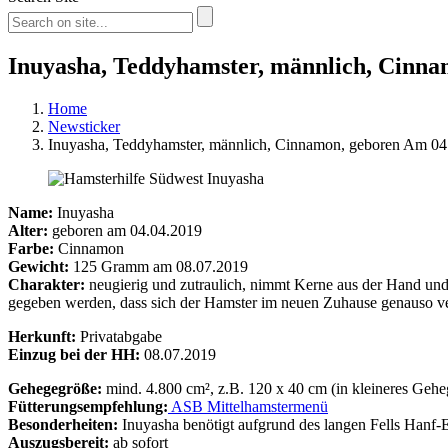
Inuyasha, Teddyhamster, männlich, Cinna
Home
Newsticker
Inuyasha, Teddyhamster, männlich, Cinnamon, geboren Am 0
Name:
Inuyasha
Alter:
geboren am 04.04.2019
Farbe:
Cinnamon
Gewicht:
125 Gramm am 08.07.2019
Charakter:
neugierig und zutraulich, nimmt Kerne aus der Hand und 
gegeben werden, dass sich der Hamster im neuen Zuhause genauso ve
Herkunft:
Privatabgabe
Einzug bei der HH:
08.07.2019
Gehegegröße:
mind. 4.800 cm², z.B. 120 x 40 cm (in kleineres Geheg
Fütterungsempfehlung:
ASB Mittelhamstermenü
Besonderheiten:
Inuyasha benötigt aufgrund des langen Fells Hanf-E
Auszugsbereit:
ab sofort