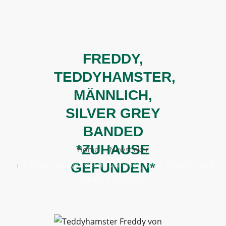
BERATEN
FREDDY,
HELFEN
TEDDYHAMSTER,
VERMITTELN
MÄNNLICH,
ÜBER UNS
SILVER GREY
BANDED
HELFT UNS!
*ZUHAUSE
Home
Newsticker
Freddy, Teddyhamster, Männlich, Silver Grey Banded
GEFUNDEN*
*Zuhause Gefunden*