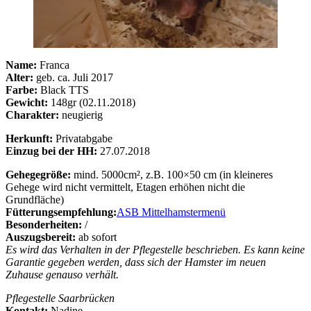
Name:
Franca
Alter:
geb. ca. Juli 2017
Farbe:
Black TTS
Gewicht:
148gr (02.11.2018)
Charakter:
neugierig
Herkunft:
Privatabgabe
Einzug bei der HH:
27.07.2018
Gehegegröße:
mind. 5000cm², z.B. 100×50 cm (in kleineres
Gehege wird nicht vermittelt, Etagen erhöhen nicht die
Grundfläche)
Fütterungsempfehlung:
ASB Mittelhamstermenü
Besonderheiten:
/
Auszugsbereit:
ab sofort
Es wird das Verhalten in der Pflegestelle beschrieben. Es kann keine
Garantie gegeben werden, dass sich der Hamster im neuen
Zuhause genauso verhält.
Pflegestelle Saarbrücken
Kontakt:
Nadine