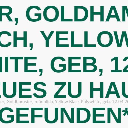
R, GOLDHA
BERATEN
CH, YELLO
TE, GEB, 12
EUES ZU HA
ter, Goldhamster, männlich, Yellow Black Polywhite, geb, 12.04
GEFUNDEN