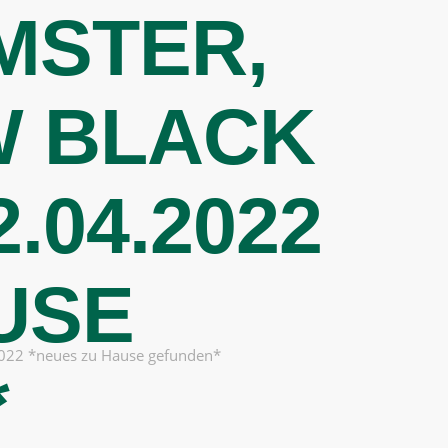
MSTER,
HELFEN
VERMITTELN
ÜBER UNS
HELFT UNS!
W BLACK
.04.2022
USE
.2022 *neues zu Hause gefunden*
*