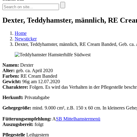
Dexter, Teddyhamster, männlich, RE Crea
Home
Newsticker
Dexter, Teddyhamster, männlich, RE Cream Banded, Geb. ca.
Namen:
Dexter
Alter:
geb. ca. April 2020
Farben:
RE Cream Banded
Gewicht:
96g am 12.07.2020
Charaktere:
Folgen. Es wird das Verhalten in der Pflegestelle besc
Herkunft:
Privatabgabe
Gehegegröße:
mind. 9.000 cm², z.B. 150 x 60 cm. In kleineres Geheg
Fütterungsempfehlung:
A
SB Mittelhamstermenü
Auszugsbereit:
folgt
Pflegestelle
Leihgestern