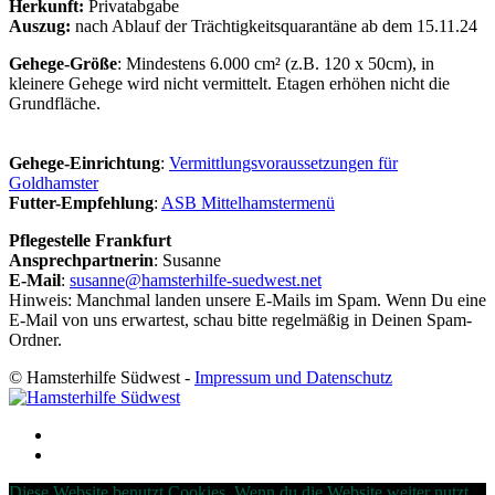
Herkunft:
Privatabgabe
Auszug:
nach Ablauf der Trächtigkeitsquarantäne ab dem 15.11.24
Gehege-Größe
: Mindestens 6.000 cm² (z.B. 120 x 50cm), in
kleinere Gehege wird nicht vermittelt. Etagen erhöhen nicht die
Grundfläche.
Gehege-Einrichtung
:
Vermittlungsvoraussetzungen für
Goldhamster
Futter-Empfehlung
:
ASB Mittelhamstermenü
Pflegestelle Frankfurt
Ansprechpartnerin
: Susanne
E-Mail
:
susanne@hamsterhilfe-suedwest.net
Hinweis: Manchmal landen unsere E-Mails im Spam. Wenn Du eine
E-Mail von uns erwartest, schau bitte regelmäßig in Deinen Spam-
Ordner.
© Hamsterhilfe Südwest -
Impressum und Datenschutz
Diese Website benutzt Cookies. Wenn du die Website weiter nutzt,