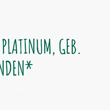
FEN
VERMITTELN
ÜBER UNS
HELFT UNS!
 PLATINUM, GEB.
UNDEN*
use Gefunden*