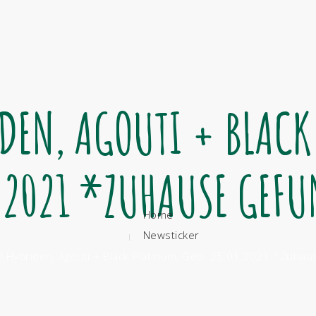
BERATEN
HEL
DEN, AGOUTI + BLACK
.2021 *ZUHAUSE GEF
Home
Newsticker
-Hybriden, Agouti + Black Platinum, Geb. 25.01.2021 *Zuha