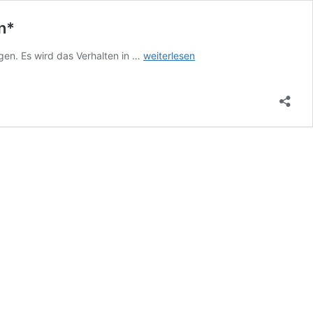
n*
Toffee,
en. Es wird das Verhalten in …
weiterlesen
Goldhamster,
weiblich,
sable,
Geb.
ca.
November
2019
*Zuhause
Gefunden*