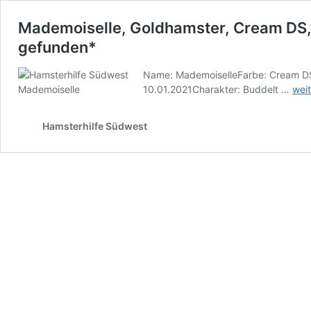
Mademoiselle, Goldhamster, Cream DS,
gefunden*
Name: MademoiselleFarbe: Cream DS
Mad
10.01.2021Charakter: Buddelt …
weit
Gol
Cre
Hamsterhilfe Südwest
DS,
Weib
Geb
Aug
202
*Zu
gef