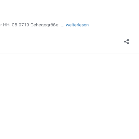
Igor,
der HH: 08.07.19 Gehegegröße: …
weiterlesen
Teddyhamster,
männlich,
Cinnamon,
geb.
am
04.04.19
*Zuhause
gefunden*