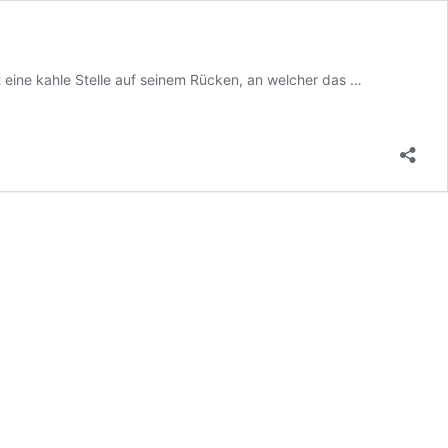
DeeJay,
ine kahle Stelle auf seinem Rücken, an welcher das …
Goldhamster,
männlich,
Golden,
Geb.
Ca.
August/Sept
2019